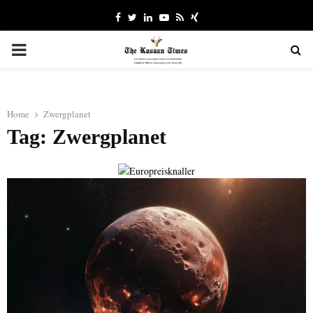
Facebook
Twitter
Linkedin
Youtube
Rss
Xing
PRIMARY
MENU
Home
Zwergplanet
Tag: Zwergplanet