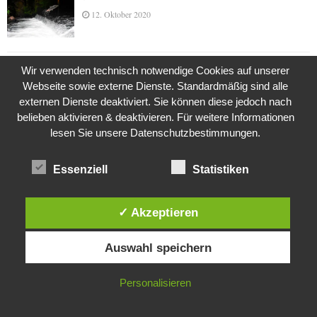
12. Oktober 2020
Wir verwenden technisch notwendige Cookies auf unserer
Die Geschichte der Kubushäuser
Webseite sowie externe Dienste. Standardmäßig sind alle
9. Juli 2018
externen Dienste deaktiviert. Sie können diese jedoch nach
belieben aktivieren & deaktivieren. Für weitere Informationen
lesen Sie unsere Datenschutzbestimmungen.
Was ist denn das? -Mars „SOL 735“ Rover Curiosity
24. November 2015
Essenziell
Statistiken
✓ Akzeptieren
Die Brexit-Lüge (1/8 Teil)
Diese Website verwendet Cookies. Durch die weitere Nutzung dieser
3. November 2019
Auswahl speichern
Website stimmst du der Verwendung von Cookies zu.
IN ORDNUNG
Personalisieren
Die Straße radikalisiert jeden Tag ein Stückchen
mehr