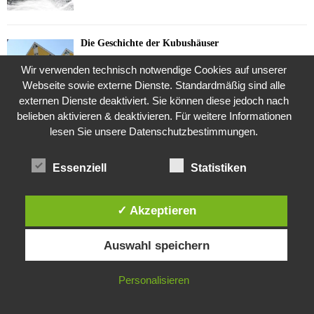
Die Geschichte der Kubushäuser
9. Juli 2018
Wir verwenden technisch notwendige Cookies auf unserer
Webseite sowie externe Dienste. Standardmäßig sind alle
externen Dienste deaktiviert. Sie können diese jedoch nach
belieben aktivieren & deaktivieren. Für weitere Informationen
Was ist denn das? -Mars „SOL 735“ Rover Curiosity
lesen Sie unsere Datenschutzbestimmungen.
24. November 2015
Essenziell
Statistiken
Die Brexit-Lüge (1/8 Teil)
3. November 2019
✓ Akzeptieren
Diese Website verwendet Cookies. Durch die weitere Nutzung dieser
Auswahl speichern
Website stimmst du der Verwendung von Cookies zu.
Die Straße radikalisiert jeden Tag ein Stückchen
mehr
IN ORDNUNG
Personalisieren
26. Oktober 2015