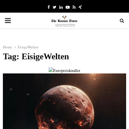
Facebook
Twitter
Linkedin
Youtube
Rss
Xing
PRIMARY
MENU
Home
EisigeWelten
Tag: EisigeWelten