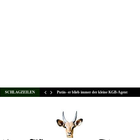
SCHLAGZEILEN
Putin- er blieb immer der kleine KGB-Agent