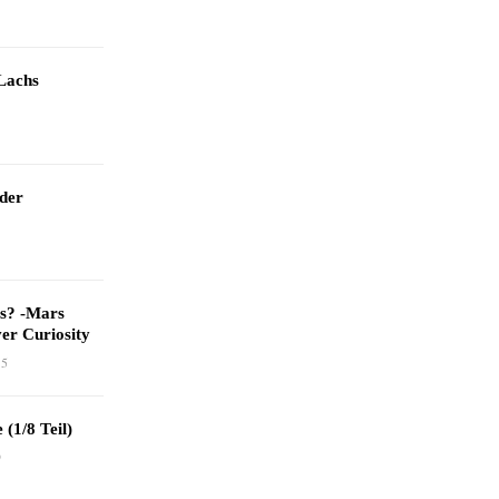
Lachs
 der
as? -Mars
er Curiosity
15
 (1/8 Teil)
9