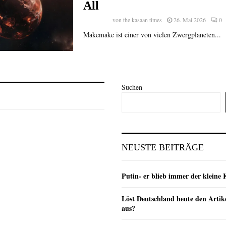
All
von
the kasaan times
26. Mai 2026
0
Makemake ist einer von vielen Zwergplaneten...
Suchen
NEUSTE BEITRÄGE
Putin- er blieb immer der klein
Löst Deutschland heute den Arti
aus?