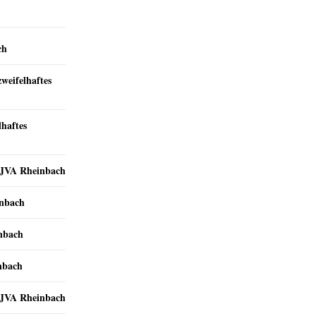
ch
zweifelhaftes
lhaftes
r JVA Rheinbach
inbach
inbach
nbach
r JVA Rheinbach