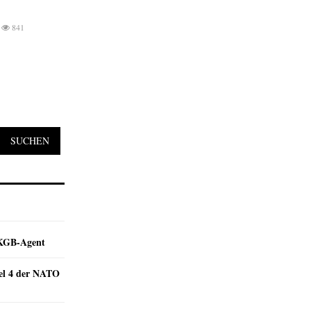
841
SUCHEN
e KGB-Agent
kel 4 der NATO