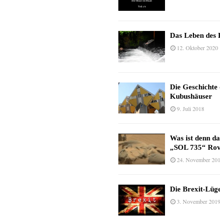
Das Leben des 
12. Oktober 2020
Die Geschichte
Kubushäuser
9. Juli 2018
Was ist denn d
„SOL 735“ Rov
24. November 20
Die Brexit-Lüge
3. November 201