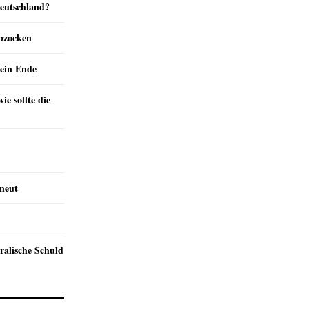
Deutschland?
abzocken
ein Ende
e sollte die
rneut
ralische Schuld