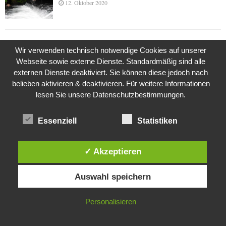
12. Oktober 2020
Die Geschichte der Kubushäuser
Wir verwenden technisch notwendige Cookies auf unserer
9. Juli 2018
Webseite sowie externe Dienste. Standardmäßig sind alle
externen Dienste deaktiviert. Sie können diese jedoch nach
belieben aktivieren & deaktivieren. Für weitere Informationen
lesen Sie unsere Datenschutzbestimmungen.
Was ist denn das? -Mars „SOL 735“ Rover Curiosity
24. November 2015
Essenziell
Statistiken
Die Brexit-Lüge (1/8 Teil)
✓ Akzeptieren
3. November 2019
Diese Website verwendet Cookies. Durch die weitere Nutzung dieser
Auswahl speichern
Website stimmst du der Verwendung von Cookies zu.
IN ORDNUNG
Die Straße radikalisiert jeden Tag ein Stückchen
Personalisieren
mehr
26. Oktober 2015