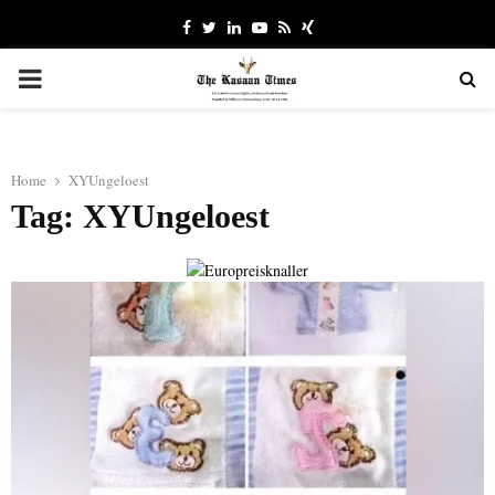
Facebook
Twitter
Linkedin
Youtube
Rss
Xing
PRIMARY
MENU
Home
XYUngeloest
Tag: XYUngeloest