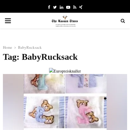
Facebook
Twitter
Linkedin
Youtube
Rss
Xing
PRIMARY
MENU
Home
BabyRucksack
Tag: BabyRucksack