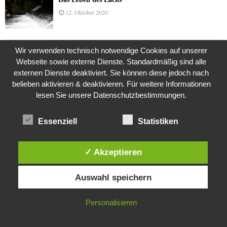
12. Oktober 2020
Wir verwenden technisch notwendige Cookies auf unserer
Die Geschichte der Kubushäuser
Webseite sowie externe Dienste. Standardmäßig sind alle
9. Juli 2018
externen Dienste deaktiviert. Sie können diese jedoch nach
belieben aktivieren & deaktivieren. Für weitere Informationen
lesen Sie unsere Datenschutzbestimmungen.
Was ist denn das? -Mars „SOL 735“ Rover Curiosity
24. November 2015
Essenziell
Statistiken
✓ Akzeptieren
Die Brexit-Lüge (1/8 Teil)
Diese Website verwendet Cookies. Durch die weitere Nutzung dieser
3. November 2019
Auswahl speichern
Website stimmst du der Verwendung von Cookies zu.
IN ORDNUNG
Personalisieren
Die Straße radikalisiert jeden Tag ein Stückchen
mehr