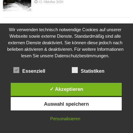
12. Oktober 2020
Die Geschichte der Kubushäuser
Wir verwenden technisch notwendige Cookies auf unserer
9. Juli 2018
Webseite sowie externe Dienste. Standardmäßig sind alle
externen Dienste deaktiviert. Sie können diese jedoch nach
belieben aktivieren & deaktivieren. Für weitere Informationen
lesen Sie unsere Datenschutzbestimmungen.
Was ist denn das? -Mars „SOL 735“ Rover Curiosity
24. November 2015
Essenziell
Statistiken
Die Brexit-Lüge (1/8 Teil)
✓ Akzeptieren
3. November 2019
Diese Website verwendet Cookies. Durch die weitere Nutzung dieser
Auswahl speichern
Website stimmst du der Verwendung von Cookies zu.
IN ORDNUNG
Die Straße radikalisiert jeden Tag ein Stückchen
Personalisieren
mehr
26. Oktober 2015