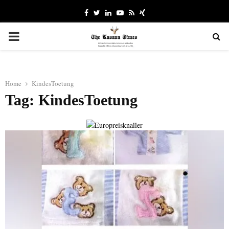
Facebook
Twitter
Linkedin
Youtube
Rss
Xing
PRIMARY
MENU
Home
KindesToetung
Tag: KindesToetung