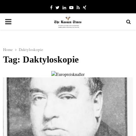
Facebook
Twitter
Linkedin
Youtube
Rss
Xing
PRIMARY
MENU
Home
Daktyloskopie
Tag: Daktyloskopie