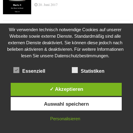
20. Juni 2017
Das Leben des Lachs
Wir verwenden technisch notwendige Cookies auf unserer
12. Oktober 2020
Webseite sowie externe Dienste. Standardmäßig sind alle
externen Dienste deaktiviert. Sie können diese jedoch nach
belieben aktivieren & deaktivieren. Für weitere Informationen
lesen Sie unsere Datenschutzbestimmungen.
Die Geschichte der Kubushäuser
9. Juli 2018
Essenziell
Statistiken
✓ Akzeptieren
Was ist denn das? -Mars „SOL 735“ Rover Curiosity
24. November 2015
Diese Website verwendet Cookies. Durch die weitere Nutzung dieser
Auswahl speichern
Website stimmst du der Verwendung von Cookies zu.
IN ORDNUNG
Personalisieren
Die Brexit-Lüge (1/8 Teil)
3. November 2019