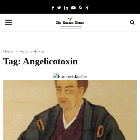
Facebook
Twitter
Linkedin
Youtube
Rss
Xing
PRIMARY
MENU
Home
Angelicotoxin
Tag: Angelicotoxin