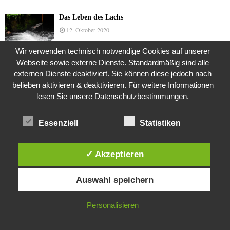
Das Leben des Lachs
12. Oktober 2020
Wir verwenden technisch notwendige Cookies auf unserer
Webseite sowie externe Dienste. Standardmäßig sind alle
Die Geschichte der Kubushäuser
externen Dienste deaktiviert. Sie können diese jedoch nach
9. Juli 2018
belieben aktivieren & deaktivieren. Für weitere Informationen
lesen Sie unsere Datenschutzbestimmungen.
Essenziell
Statistiken
Was ist denn das? -Mars „SOL 735“ Rover Curiosity
24. November 2015
✓ Akzeptieren
Diese Website verwendet Cookies. Durch die weitere Nutzung dieser
Die Brexit-Lüge (1/8 Teil)
Auswahl speichern
Website stimmst du der Verwendung von Cookies zu.
3. November 2019
IN ORDNUNG
Personalisieren