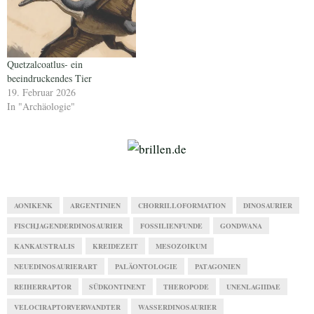
Quetzalcoatlus- ein
beeindruckendes Tier
19. Februar 2026
In "Archäologie"
AONIKENK
ARGENTINIEN
CHORRILLOFORMATION
DINOSAURIER
FISCHJAGENDERDINOSAURIER
FOSSILIENFUNDE
GONDWANA
KANKAUSTRALIS
KREIDEZEIT
MESOZOIKUM
NEUEDINOSAURIERART
PALÄONTOLOGIE
PATAGONIEN
REIHERRAPTOR
SÜDKONTINENT
THEROPODE
UNENLAGIIDAE
VELOCIRAPTORVERWANDTER
WASSERDINOSAURIER