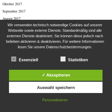
Oktober 2017
September 2017
August 2017
Wir verwenden technisch notwendige Cookies auf unserer
Juli 2017
Webseite sowie externe Dienste. Standardmäßig sind alle
Juni 2017
externen Dienste deaktiviert. Sie können diese jedoch nach
Mai 2017
belieben aktivieren & deaktivieren. Für weitere Informationen
lesen Sie unsere Datenschutzbestimmungen.
April 2017
März 2017
Essenziell
Statistiken
Februar 2017
Januar 2017
✓ Akzeptieren
November 2016
Diese Website verwendet Cookies. Durch die weitere Nutzung dieser
Oktober 2016
Auswahl speichern
Website stimmst du der Verwendung von Cookies zu.
September 2016
August 2016
IN ORDNUNG
Personalisieren
Juli 2016