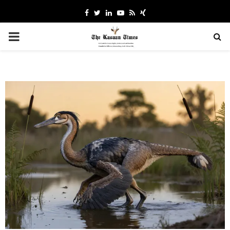
Facebook
Twitter
Linkedin
Youtube
Rss
Xing
PRIMARY
MENU