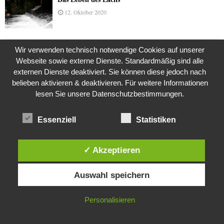
12. Oktober 2020
Wir verwenden technisch notwendige Cookies auf unserer
Die Geschichte der Kubushäuser
Webseite sowie externe Dienste. Standardmäßig sind alle
9. Juli 2018
externen Dienste deaktiviert. Sie können diese jedoch nach
belieben aktivieren & deaktivieren. Für weitere Informationen
lesen Sie unsere Datenschutzbestimmungen.
Was ist denn das? -Mars „SOL 735“ Rover Curiosity
24. November 2015
Essenziell
Statistiken
✓ Akzeptieren
Die Brexit-Lüge (1/8 Teil)
Diese Website verwendet Cookies. Durch die weitere Nutzung dieser
3. November 2019
Auswahl speichern
Website stimmst du der Verwendung von Cookies zu.
IN ORDNUNG
Personalisieren
Die Straße radikalisiert jeden Tag ein Stückchen
mehr