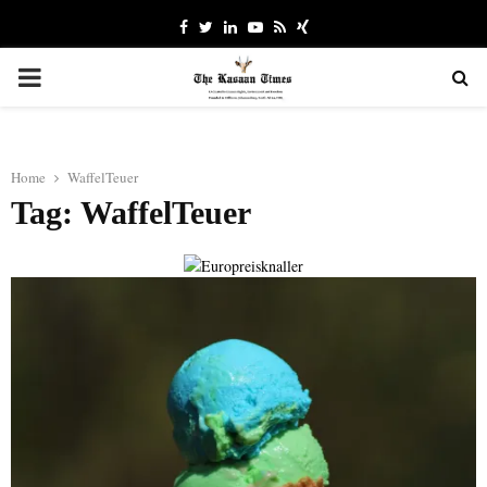
Facebook
Twitter
Linkedin
Youtube
Rss
Xing
PRIMARY
MENU
Home
WaffelTeuer
Tag: WaffelTeuer