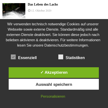
Das Leben des Lachs
12. Oktober 2020
Wir verwenden technisch notwendige Cookies auf unserer
Webseite sowie externe Dienste. Standardmäßig sind alle
Die Geschichte der Kubushäuser
externen Dienste deaktiviert. Sie können diese jedoch nach
9. Juli 2018
belieben aktivieren & deaktivieren. Für weitere Informationen
lesen Sie unsere Datenschutzbestimmungen.
Was ist denn das? -Mars „SOL 735“ Rover Curiosity
Essenziell
Statistiken
24. November 2015
✓ Akzeptieren
Diese Website verwendet Cookies. Durch die weitere Nutzung dieser
Die Brexit-Lüge (1/8 Teil)
Auswahl speichern
Website stimmst du der Verwendung von Cookies zu.
3. November 2019
IN ORDNUNG
Personalisieren
Die Straße radikalisiert jeden Tag ein Stückchen