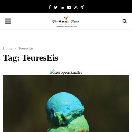
Facebook
Twitter
Linkedin
Youtube
Rss
Xing
PRIMARY
MENU
Home
TeuresEis
Tag: TeuresEis