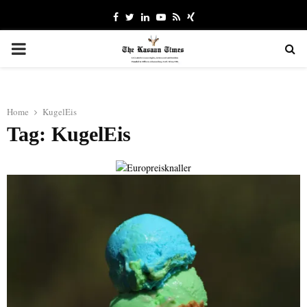
Facebook
Twitter
Linkedin
Youtube
Rss
Xing
PRIMARY
MENU
Home
KugelEis
Tag: KugelEis