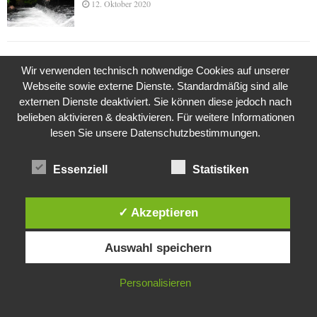
12. Oktober 2020
Die Geschichte der Kubushäuser
Wir verwenden technisch notwendige Cookies auf unserer
9. Juli 2018
Webseite sowie externe Dienste. Standardmäßig sind alle
externen Dienste deaktiviert. Sie können diese jedoch nach
belieben aktivieren & deaktivieren. Für weitere Informationen
lesen Sie unsere Datenschutzbestimmungen.
Was ist denn das? -Mars „SOL 735“ Rover Curiosity
24. November 2015
Essenziell
Statistiken
Die Brexit-Lüge (1/8 Teil)
✓ Akzeptieren
3. November 2019
Diese Website verwendet Cookies. Durch die weitere Nutzung dieser
Auswahl speichern
Website stimmst du der Verwendung von Cookies zu.
IN ORDNUNG
Die Straße radikalisiert jeden Tag ein Stückchen
Personalisieren
mehr
26. Oktober 2015