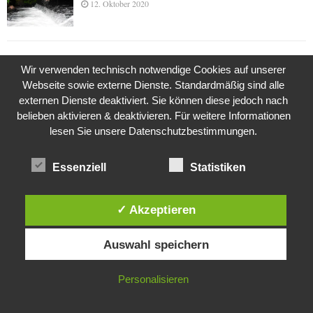
12. Oktober 2020
Die Geschichte der Kubushäuser
Wir verwenden technisch notwendige Cookies auf unserer
9. Juli 2018
Webseite sowie externe Dienste. Standardmäßig sind alle
externen Dienste deaktiviert. Sie können diese jedoch nach
belieben aktivieren & deaktivieren. Für weitere Informationen
lesen Sie unsere Datenschutzbestimmungen.
Was ist denn das? -Mars „SOL 735“ Rover Curiosity
24. November 2015
Essenziell
Statistiken
Die Brexit-Lüge (1/8 Teil)
✓ Akzeptieren
3. November 2019
Diese Website verwendet Cookies. Durch die weitere Nutzung dieser
Auswahl speichern
Website stimmst du der Verwendung von Cookies zu.
IN ORDNUNG
Die Straße radikalisiert jeden Tag ein Stückchen
Personalisieren
mehr
26. Oktober 2015