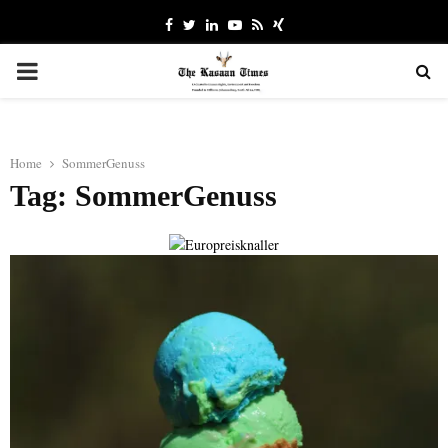
Facebook
Twitter
Linkedin
Youtube
Rss
Xing
PRIMARY
MENU
Home
SommerGenuss
Tag: SommerGenuss