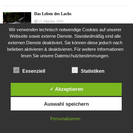
Das Leben des Lachs
12. Oktober 2020
Wir verwenden technisch notwendige Cookies auf unserer
Webseite sowie externe Dienste. Standardmäßig sind alle
externen Dienste deaktiviert. Sie können diese jedoch nach
Die Geschichte der Kubushäuser
belieben aktivieren & deaktivieren. Für weitere Informationen
9. Juli 2018
lesen Sie unsere Datenschutzbestimmungen.
Essenziell
Statistiken
Was ist denn das? -Mars „SOL 735“ Rover Curiosity
24. November 2015
✓ Akzeptieren
Diese Website verwendet Cookies. Durch die weitere Nutzung dieser
Auswahl speichern
Website stimmst du der Verwendung von Cookies zu.
Die Brexit-Lüge (1/8 Teil)
3. November 2019
IN ORDNUNG
Personalisieren