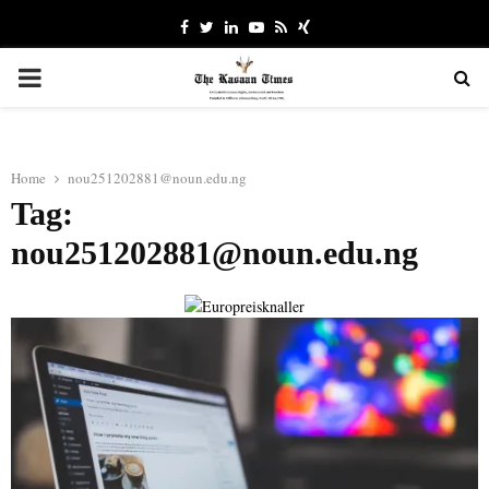
Facebook
Twitter
Linkedin
Youtube
Rss
Xing
PRIMARY
MENU
Home
nou251202881@noun.edu.ng
Tag:
nou251202881@noun.edu.ng