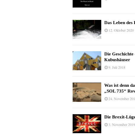
Das Leben des 
12. Oktober 2020
Die Geschichte
Kubushäuser
9. Juli 2018
Was ist denn d
„SOL 735“ Rov
24. November 20
Die Brexit-Lüge
3. November 201