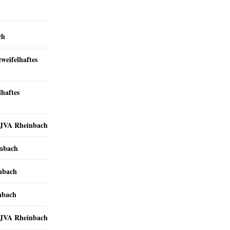
ch
zweifelhaftes
lhaftes
r JVA Rheinbach
inbach
inbach
nbach
r JVA Rheinbach