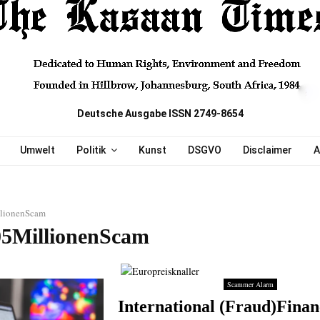
Deutsche Ausgabe ISSN 2749-8654
Umwelt
Politik
Kunst
DSGVO
Disclaimer
A
lionenScam
05MillionenScam
Scammer Alarm
International (Fraud)Finan