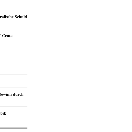
ralische Schuld
f Ceuta
Gewinn durch
mbik