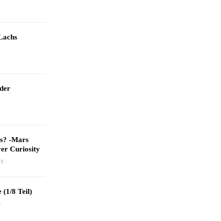
Lachs
 der
as? -Mars
er Curiosity
15
 (1/8 Teil)
9