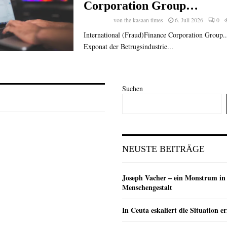
Corporation Group…
von
the kasaan times
6. Juli 2026
0
International (Fraud)Finance Corporation Group...
Exponat der Betrugsindustrie...
Suchen
NEUSTE BEITRÄGE
Joseph Vacher – ein Monstrum in
Menschengestalt
In Ceuta eskaliert die Situation e