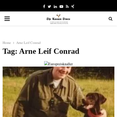
Facebook
Twitter
Linkedin
Youtube
Rss
Xing
PRIMARY
MENU
Home
Arne Leif Conrad
Tag: Arne Leif Conrad