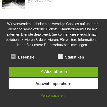
12. Oktober 2020
Die Geschichte der Kubushäuser
Wir verwenden technisch notwendige Cookies auf unserer
9. Juli 2018
Webseite sowie externe Dienste. Standardmäßig sind alle
externen Dienste deaktiviert. Sie können diese jedoch nach
belieben aktivieren & deaktivieren. Für weitere Informationen
lesen Sie unsere Datenschutzbestimmungen.
Was ist denn das? -Mars „SOL 735“ Rover Curiosity
24. November 2015
Essenziell
Statistiken
Die Brexit-Lüge (1/8 Teil)
✓ Akzeptieren
3. November 2019
Diese Website verwendet Cookies. Durch die weitere Nutzung dieser
Auswahl speichern
Website stimmst du der Verwendung von Cookies zu.
IN ORDNUNG
Die Straße radikalisiert jeden Tag ein Stückchen
Personalisieren
mehr
26. Oktober 2015