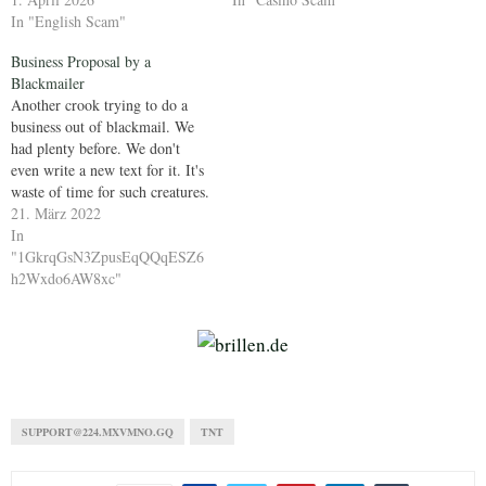
In "English Scam"
Business Proposal by a
Blackmailer
Another crook trying to do a
business out of blackmail. We
had plenty before. We don't
even write a new text for it. It's
waste of time for such creatures.
21. März 2022
In
"1GkrqGsN3ZpusEqQQqESZ6
h2Wxdo6AW8xc"
SUPPORT@224.MXVMNO.GQ
TNT