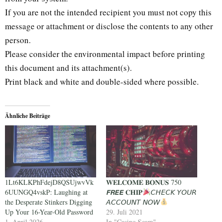
If you are not the intended recipient you must not copy this
message or attachment or disclose the contents to any other
person.
Please consider the environmental impact before printing
this document and its attachment(s).
Print black and white and double-sided where possible.
Ähnliche Beiträge
1Lt6KLKPhFdejD8QSUjwvVk
𝐖𝐄𝐋𝐂𝐎𝐌𝐄 𝐁𝐎𝐍𝐔𝐒 750
6UUNGQ4vskP: Laughing at
𝙁𝙍𝙀𝙀 𝐂𝐇𝐈𝐏
𝘊𝘏𝘌𝘊𝘒 𝘠𝘖𝘜𝘙
the Desperate Stinkers Digging
𝘈𝘊𝘊𝘖𝘜𝘕𝘛 𝘕𝘖𝘞
Up Your 16-Year-Old Password
29. Juli 2021
1. April 2026
In "Casino Scam"