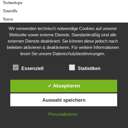
Technologie
Teneriffa
Terror
Tierbetrug
Wir verwenden technisch notwendige Cookies auf unserer
Webseite sowie externe Dienste. Standardmäßig sind alle
Tipp
externen Dienste deaktiviert. Sie können diese jedoch nach
Todesstrafe
belieben aktivieren & deaktivieren. Für weitere Informationen
Tourismus
lesen Sie unsere Datenschutzbestimmungen.
Travel
Essenziell
Statistiken
Trump
Türkei
Ukraine
✓ Akzeptieren
Umwelt
Diese Website verwendet Cookies. Durch die weitere Nutzung dieser
Auswahl speichern
Website stimmst du der Verwendung von Cookies zu.
Umweltschutz
Uncategorisiert
IN ORDNUNG
Personalisieren
Ungarn Presse
Unkategorisiert