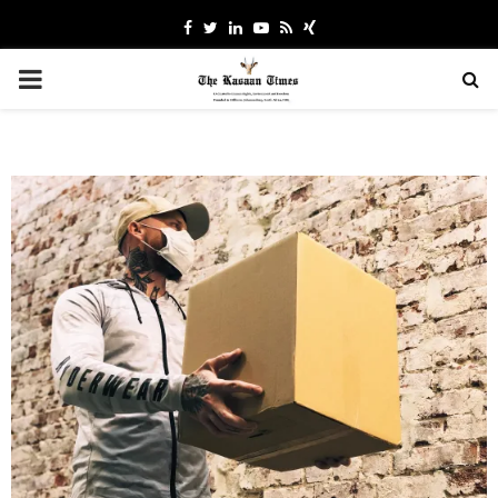
Facebook
Twitter
Linkedin
Youtube
Rss
Xing
PRIMARY
MENU