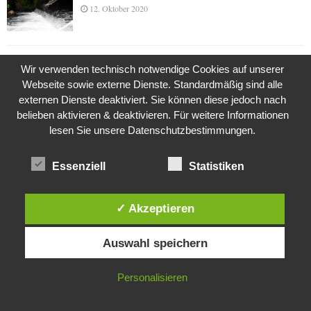
12. Oktober 2020
Die Geschichte der Kubushäuser
Wir verwenden technisch notwendige Cookies auf unserer
9. Juli 2018
Webseite sowie externe Dienste. Standardmäßig sind alle
externen Dienste deaktiviert. Sie können diese jedoch nach
belieben aktivieren & deaktivieren. Für weitere Informationen
lesen Sie unsere Datenschutzbestimmungen.
Was ist denn das? -Mars „SOL 735“ Rover Curiosity
24. November 2015
Essenziell
Statistiken
✓ Akzeptieren
Die Brexit-Lüge (1/8 Teil)
3. November 2019
Diese Website verwendet Cookies. Durch die weitere Nutzung dieser
Auswahl speichern
Website stimmst du der Verwendung von Cookies zu.
IN ORDNUNG
Personalisieren
Die Straße radikalisiert jeden Tag ein Stückchen
mehr
26. Oktober 2015