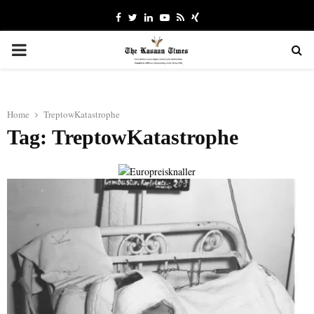
Facebook
Twitter
Linkedin
Youtube
Rss
Xing
PRIMARY
MENU
Home
TreptowKatastrophe
Tag: TreptowKatastrophe