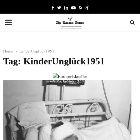
Facebook
Twitter
Linkedin
Youtube
Rss
Xing
PRIMARY
MENU
Home
KinderUnglück1951
Tag: KinderUnglück1951