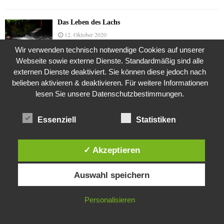
Das Leben des Lachs
12. Oktober 2020
Wir verwenden technisch notwendige Cookies auf unserer
Webseite sowie externe Dienste. Standardmäßig sind alle
externen Dienste deaktiviert. Sie können diese jedoch nach
Die Geschichte der Kubushäuser
belieben aktivieren & deaktivieren. Für weitere Informationen
9. Juli 2018
lesen Sie unsere Datenschutzbestimmungen.
Essenziell
Statistiken
Was ist denn das? -Mars „SOL 735“ Rover Curiosity
24. November 2015
✓ Akzeptieren
Diese Website verwendet Cookies. Durch die weitere Nutzung dieser
Auswahl speichern
Website stimmst du der Verwendung von Cookies zu.
Die Brexit-Lüge (1/8 Teil)
3. November 2019
IN ORDNUNG
Personalisieren