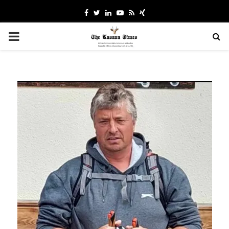
Facebook
Twitter
Linkedin
Youtube
Rss
Xing
PRIMARY
MENU