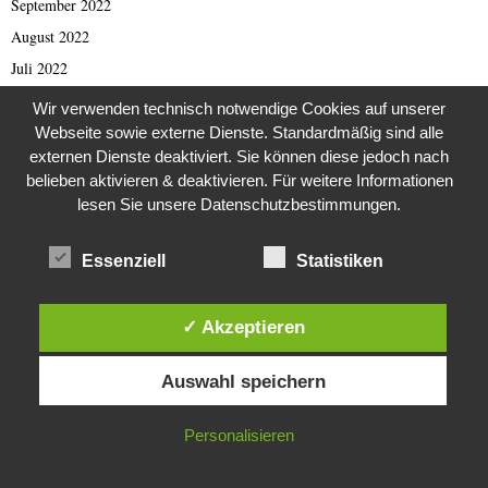
September 2022
August 2022
Juli 2022
Juni 2022
Wir verwenden technisch notwendige Cookies auf unserer
Mai 2022
Webseite sowie externe Dienste. Standardmäßig sind alle
externen Dienste deaktiviert. Sie können diese jedoch nach
April 2022
belieben aktivieren & deaktivieren. Für weitere Informationen
März 2022
lesen Sie unsere Datenschutzbestimmungen.
Februar 2022
Januar 2022
Essenziell
Statistiken
Dezember 2021
November 2021
✓ Akzeptieren
Oktober 2021
Diese Website verwendet Cookies. Durch die weitere Nutzung dieser
Auswahl speichern
Website stimmst du der Verwendung von Cookies zu.
September 2021
August 2021
IN ORDNUNG
Personalisieren
Juli 2021
Juni 2021