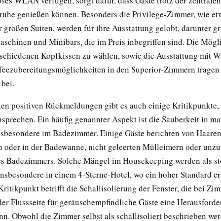
oses WLAN verfügen, sorgt dafür, dass Gäste trotz der zentrale
ruhe genießen können. Besonders die Privilege-Zimmer, wie et
 großen Suiten, werden für ihre Ausstattung gelobt, darunter gr
schinen und Minibars, die im Preis inbegriffen sind. Die Mögli
schiedenen Kopfkissen zu wählen, sowie die Ausstattung mit 
Teezubereitungsmöglichkeiten in den Superior-Zimmern tragen 
bei.
elen positiven Rückmeldungen gibt es auch einige Kritikpunkte,
nsprechen. Ein häufig genannter Aspekt ist die Sauberkeit in m
nsbesondere im Badezimmer. Einige Gäste berichten von Haare
oder in der Badewanne, nicht geleerten Mülleimern oder unzu
s Badezimmers. Solche Mängel im Housekeeping werden als s
nsbesondere in einem 4-Sterne-Hotel, wo ein hoher Standard er
Kritikpunkt betrifft die Schallisolierung der Fenster, die bei Zi
er Flussseite für geräuschempfindliche Gäste eine Herausford
nn. Obwohl die Zimmer selbst als schallisoliert beschrieben we