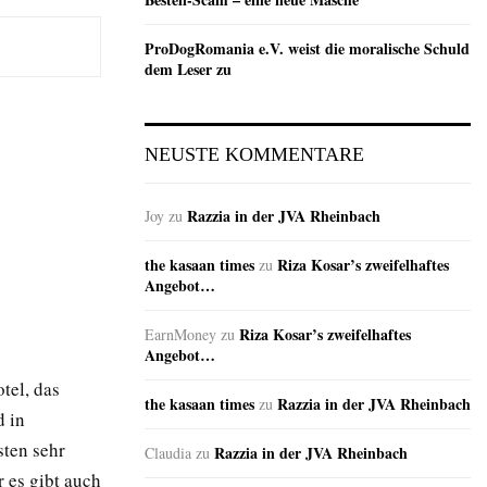
ProDogRomania e.V. weist die moralische Schuld
dem Leser zu
NEUSTE KOMMENTARE
Razzia in der JVA Rheinbach
Joy
zu
the kasaan times
Riza Kosar’s zweifelhaftes
zu
Angebot…
Riza Kosar’s zweifelhaftes
EarnMoney
zu
Angebot…
tel, das
the kasaan times
Razzia in der JVA Rheinbach
zu
d in
ten sehr
Razzia in der JVA Rheinbach
Claudia
zu
 es gibt auch