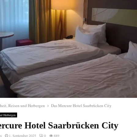
heit, Reisen und Herbergen
Das Mercure Hotel Saarbrücken City
nd Herbergen
rcure Hotel Saarbrücken City
es
1. September 2025
0
889