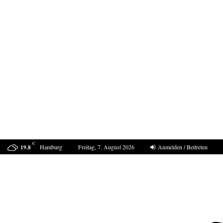
C
Hamburg
Freitag, 7. August 2026
Anmelden / Beitreten
19.8
ProDogRomania e.V. weist die moralische Schuld dem…