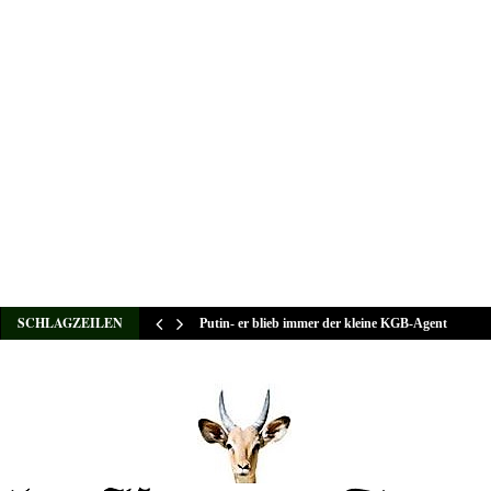
SCHLAGZEILEN
Putin- er blieb immer der kleine KGB-Agent