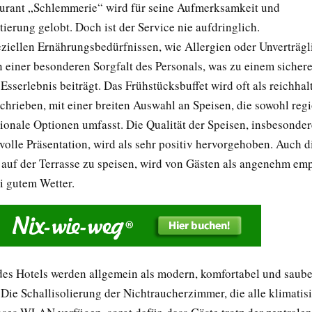
urant „Schlemmerie“ wird für seine Aufmerksamkeit und
ierung gelobt. Doch ist der Service nie aufdringlich.
eziellen Ernährungsbedürfnissen, wie Allergien oder Unverträgl
n einer besonderen Sorgfalt des Personals, was zu einem sicher
sserlebnis beiträgt. Das Frühstücksbuffet wird oft als reichhal
schrieben, mit einer breiten Auswahl an Speisen, die sowohl regi
tionale Optionen umfasst. Die Qualität der Speisen, insbesonder
volle Präsentation, wird als sehr positiv hervorgehoben. Auch d
 auf der Terrasse zu speisen, wird von Gästen als angenehm em
i gutem Wetter.
es Hotels werden allgemein als modern, komfortabel und saube
Die Schallisolierung der Nichtraucherzimmer, die alle klimatisi