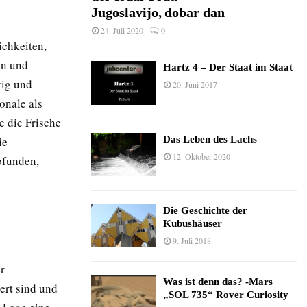
Jugoslavijo, dobar dan
24. Juli 2020
0
ichkeiten,
en und
Hartz 4 – Der Staat im Staat
tig und
20. Juni 2017
onale als
e die Frische
Das Leben des Lachs
ie
12. Oktober 2020
pfunden,
Die Geschichte der
Kubushäuser
9. Juli 2018
r
Was ist denn das? -Mars
ert sind und
„SOL 735“ Rover Curiosity