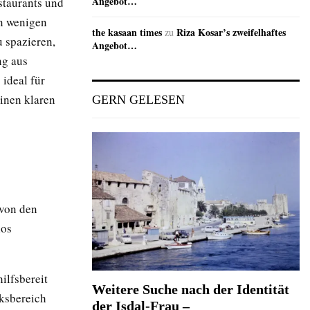
Angebot…
staurants und
n wenigen
the kasaan times
Riza Kosar’s zweifelhaftes
zu
 spazieren,
Angebot…
ng aus
 ideal für
inen klaren
GERN GELESEN
 von den
los
hilfsbereit
Weitere Suche nach der Identität
ksbereich
der Isdal-Frau –