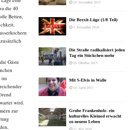
n Lage eine
24. November 2015
wa die 40
oße Betten,
Die Brexit-Lüge (1/8 Teil)
chkeit,
3. November 2019
Wasserkochern
zusätzlich
Die Straße radikalisiert jeden
Tag ein Stückchen mehr
 die Gäste
26. Oktober 2015
anchen
n im
Mit S-Elvis in Walle
reichender
18. April 2011
törend
wartet wird.
mmern zur
Grube Frankenholz- ein
kulturelles Kleinod erwacht
erung
zu neuem Leben
rden,
17. Mai 2020