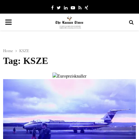
Facebook
Twitter
Linkedin
Youtube
Rss
Xing
PRIMARY
MENU
Home
KSZE
Tag: KSZE