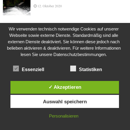
12. Oktober 2020
Wir verwenden technisch notwendige Cookies auf unserer
Die Geschichte der Kubushäuser
Webseite sowie externe Dienste. Standardmäßig sind alle
9. Juli 2018
externen Dienste deaktiviert. Sie können diese jedoch nach
belieben aktivieren & deaktivieren. Für weitere Informationen
lesen Sie unsere Datenschutzbestimmungen.
Was ist denn das? -Mars „SOL 735“ Rover Curiosity
24. November 2015
Essenziell
Statistiken
✓ Akzeptieren
Die Brexit-Lüge (1/8 Teil)
Diese Website verwendet Cookies. Durch die weitere Nutzung dieser
3. November 2019
Auswahl speichern
Website stimmst du der Verwendung von Cookies zu.
IN ORDNUNG
Personalisieren
Die Straße radikalisiert jeden Tag ein Stückchen
mehr