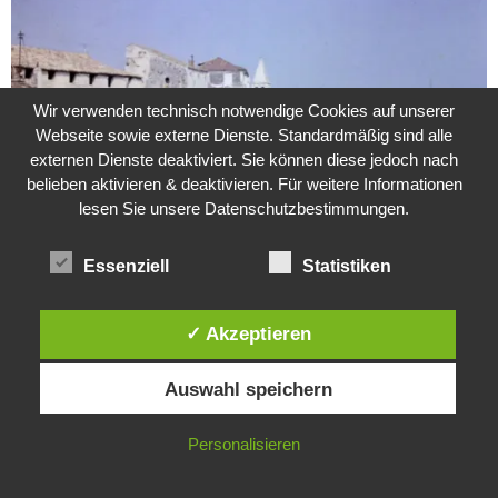
Wir verwenden technisch notwendige Cookies auf unserer
Webseite sowie externe Dienste. Standardmäßig sind alle
externen Dienste deaktiviert. Sie können diese jedoch nach
belieben aktivieren & deaktivieren. Für weitere Informationen
lesen Sie unsere Datenschutzbestimmungen.
Essenziell
Statistiken
Weitere Suche nach der Identität der Isdal-Frau –
Jugoslavijo, dobar dan
24. Juli 2020
0
✓ Akzeptieren
Diese Website verwendet Cookies. Durch die weitere Nutzung dieser
Hartz 4 – Der Staat im Staat
Auswahl speichern
Website stimmst du der Verwendung von Cookies zu.
20. Juni 2017
IN ORDNUNG
Personalisieren
Das Leben des Lachs