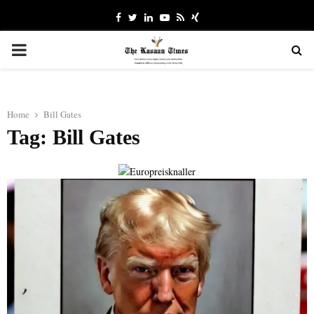
Facebook
Twitter
Linkedin
Youtube
Rss
Xing
PRIMARY
MENU
Home
Bill Gates
Tag: Bill Gates