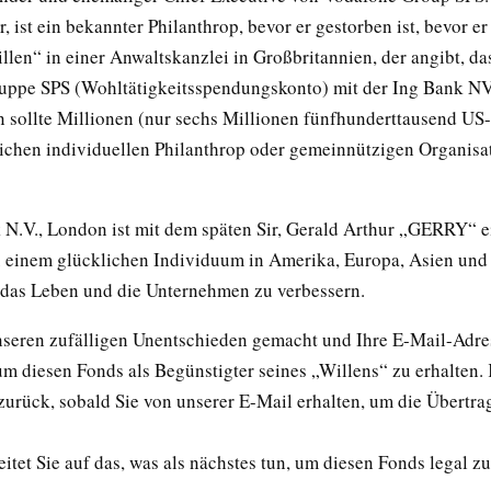
, ist ein bekannter Philanthrop, bevor er gestorben ist, bevor e
illen“ in einer Anwaltskanzlei in Großbritannien, der angibt, da
uppe SPS (Wohltätigkeitsspendungskonto) mit der Ing Bank N
n sollte Millionen (nur sechs Millionen fünfhunderttausend US-
ichen individuellen Philanthrop oder gemeinnützigen Organisat
 N.V., London ist mit dem späten Sir, Gerald Arthur „GERRY“ e
 einem glücklichen Individuum in Amerika, Europa, Asien und
das Leben und die Unternehmen zu verbessern.
seren zufälligen Unentschieden gemacht und Ihre E-Mail-Adr
um diesen Fonds als Begünstigter seines „Willens“ zu erhalten
 zurück, sobald Sie von unserer E-Mail erhalten, um die Übertr
eitet Sie auf das, was als nächstes tun, um diesen Fonds legal zu