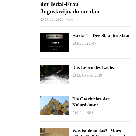
der Isdal-Frau –
Jugoslavijo, dobar dan
24. Juli 2020
0
Hartz 4 – Der Staat im Staat
20. Juni 2017
Das Leben des Lachs
12. Oktober 2020
Die Geschichte der
Kubushäuser
9. Juli 2018
Was ist denn das? -Mars