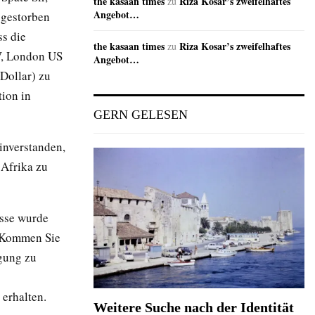
the kasaan times
Riza Kosar’s zweifelhaftes
zu
Angebot…
r gestorben
ss die
the kasaan times
Riza Kosar’s zweifelhaftes
zu
V, London US
Angebot…
Dollar) zu
ion in
GERN GELESEN
inverstanden,
 Afrika zu
esse wurde
. Kommen Sie
agung zu
 erhalten.
Weitere Suche nach der Identität