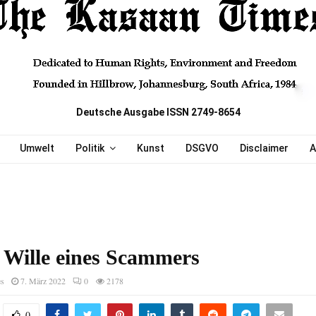
Deutsche Ausgabe ISSN 2749-8654
Umwelt
Politik
Kunst
DSGVO
Disclaimer
A
r Wille eines Scammers
es
7. März 2022
0
2178
0