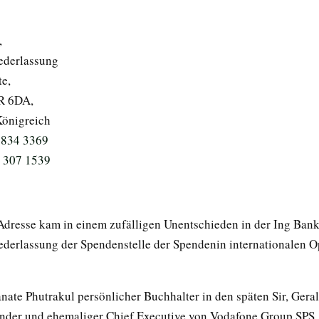
,
ederlassung
e,
R 6DA,
Königreich
 834 3369
 307 1539
Adresse kam in einem zufälligen Unentschieden in der Ing Bank
derlassung der Spendenstelle der Spendenin internationalen O
anate Phutrakul persönlicher Buchhalter in den späten Sir, Gera
nder und ehemaliger Chief Executive von Vodafone Group SPS. 