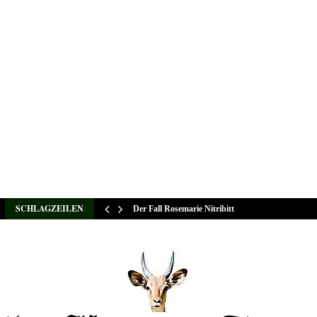
SCHLAGZEILEN
Der Fall Rosemarie Nitribitt