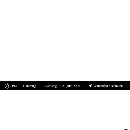
C
Hamburg
Samstag, 8. August 2026
Anmelden / Beitreten
19.1
Drohne am Leipziger Flughafen- wie sollte die…