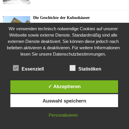
Die Geschichte der Kubushäuser
9. Juli 2018
Wir verwenden technisch notwendige Cookies auf unserer
Webseite sowie externe Dienste. Standardmäßig sind alle
externen Dienste deaktiviert. Sie können diese jedoch nach
belieben aktivieren & deaktivieren. Für weitere Informationen
Was ist denn das? -Mars „SOL 735“ Rover Curiosity
lesen Sie unsere Datenschutzbestimmungen.
24. November 2015
Essenziell
Statistiken
Die Brexit-Lüge (1/8 Teil)
3. November 2019
✓ Akzeptieren
Diese Website verwendet Cookies. Durch die weitere Nutzung dieser
Auswahl speichern
Website stimmst du der Verwendung von Cookies zu.
Die Straße radikalisiert jeden Tag ein Stückchen
mehr
IN ORDNUNG
Personalisieren
26. Oktober 2015