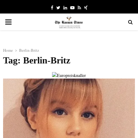
Facebook
Twitter
Linkedin
Youtube
Rss
Xing
PRIMARY
MENU
Home
Berlin-Britz
Tag: Berlin-Britz